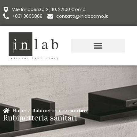
V.le Innocenzo XI, 10, 22100 Como
+031 3666868
contatti@inlabcomo.it
Home /
Rubinetteria e sanitari
Rubinetteria sanitari